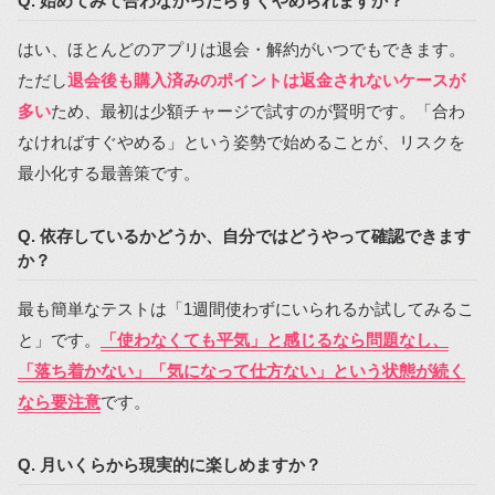
Q. 始めてみて合わなかったらすぐやめられますか？
はい、ほとんどのアプリは退会・解約がいつでもできます。
ただし
退会後も購入済みのポイントは返金されないケースが
多い
ため、最初は少額チャージで試すのが賢明です。「合わ
なければすぐやめる」という姿勢で始めることが、リスクを
最小化する最善策です。
Q. 依存しているかどうか、自分ではどうやって確認できます
か？
最も簡単なテストは「1週間使わずにいられるか試してみるこ
と」です。
「使わなくても平気」と感じるなら問題なし、
「落ち着かない」「気になって仕方ない」という状態が続く
なら要注意
です。
Q. 月いくらから現実的に楽しめますか？