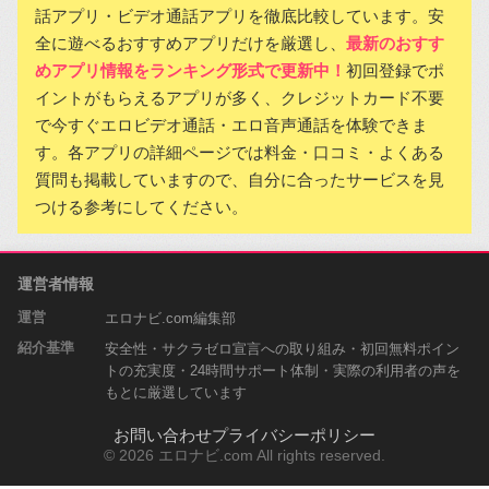
話アプリ・ビデオ通話アプリを徹底比較しています。安
全に遊べるおすすめアプリだけを厳選し、
最新のおすす
めアプリ情報をランキング形式で更新中！
初回登録でポ
イントがもらえるアプリが多く、クレジットカード不要
で今すぐエロビデオ通話・エロ音声通話を体験できま
す。各アプリの詳細ページでは料金・口コミ・よくある
質問も掲載していますので、自分に合ったサービスを見
つける参考にしてください。
運営者情報
運営
エロナビ.com編集部
紹介基準
安全性・サクラゼロ宣言への取り組み・初回無料ポイン
トの充実度・24時間サポート体制・実際の利用者の声を
もとに厳選しています
お問い合わせ
プライバシーポリシー
© 2026 エロナビ.com All rights reserved.