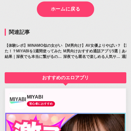
ホームに戻る
関連記事
【体験レポ】MINAMO似の女がい
【M男向け】AV女優よりやばい？
【深
た！？MIYABIを1週間使ってみた
M男向けおすすめ通話アプリ5選｜
あな
結果｜深夜でも本当に繋がるのか
深夜でも匿名で楽しめる人気サー
通話
レビュー
ビス比較
人気
おすすめのエロアプリ
MIYABI
初心者におすすめ