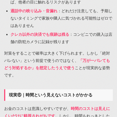
ば、他者の目に触れるリスクがあります
通話中の映り込み・音漏れ
：どれだけ注意しても、予期し
ないタイミングで家族や隣人に気づかれる可能性はゼロで
はありません
クレカ以外の決済でも痕跡は残る
：コンビニでの購入は店
舗の防犯カメラに記録が残ります
対策をすることで確率は大きく下げられます。しかし「絶対
バレない」という前提で使うのではなく、
「万が一バレても
どう対処するか」を想定したうえで使う
ことが現実的な姿勢
です。
現実⑥｜時間という見えないコストがかかる
お金のコストは意識しやすいですが、
時間のコストは見えに
くいだけに軽視されがちです
。しかし、時間もれっきとした