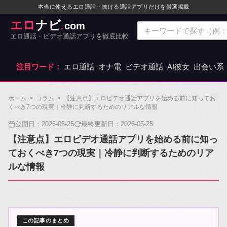
本当に使えるエロ通話・抜ける通話アプリだけを厳選掲載
エロ
ナビ
com
.
エロ通話・ビデオ通話アプリを徹底比較
注目ワード：
エロ通話
オナ電
ビデオ通話
AI彼女
出会い系
ホーム
>
コラム
>
【注意点】エロビデオ通話アプリを始める前に知ってお
くべき7つの現実｜冷静に判断するためのリアルな情報
公開日：
2026-05-25
最終更新日：
2026-05-25
【注意点】エロビデオ通話アプリを始める前に知っ
ておくべき7つの現実｜冷静に判断するためのリア
ルな情報
この記事のまとめ