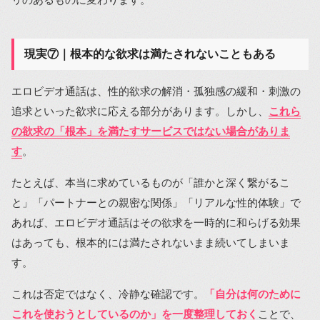
現実⑦｜根本的な欲求は満たされないこともある
エロビデオ通話は、性的欲求の解消・孤独感の緩和・刺激の
追求といった欲求に応える部分があります。しかし、
これら
の欲求の「根本」を満たすサービスではない場合がありま
す
。
たとえば、本当に求めているものが「誰かと深く繋がるこ
と」「パートナーとの親密な関係」「リアルな性的体験」で
あれば、エロビデオ通話はその欲求を一時的に和らげる効果
はあっても、根本的には満たされないまま続いてしまいま
す。
これは否定ではなく、冷静な確認です。
「自分は何のために
これを使おうとしているのか」を一度整理しておく
ことで、