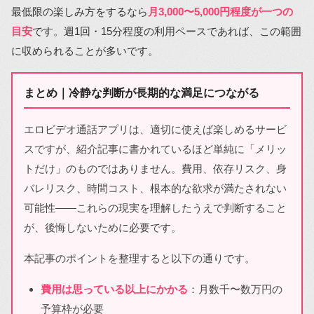
最低限の楽しみ方をするなら
月3,000〜5,000円程度が一つの
目安
です。週1回・15分程度の利用ペースであれば、この範囲
に収められることが多いです。
まとめ｜冷静な判断が長期的な満足につながる
エロビデオ通話アプリは、適切に使えば楽しめるサービ
スですが、紹介記事に書かれているほど単純に「メリッ
トだけ」のものではありません。費用、依存リスク、身
バレリスク、時間コスト、根本的な欲求が満たされない
可能性――これらの現実を理解したうえで判断すること
が、後悔しないために必要です。
本記事のポイントを整理すると以下の通りです。
費用は思っている以上にかかる
：月数千〜数万円の
予算枠が必要