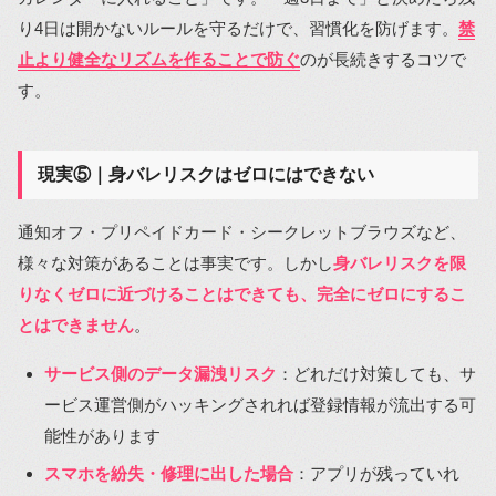
り4日は開かないルールを守るだけで、習慣化を防げます。
禁
止より健全なリズムを作ることで防ぐ
のが長続きするコツで
す。
現実⑤｜身バレリスクはゼロにはできない
通知オフ・プリペイドカード・シークレットブラウズなど、
様々な対策があることは事実です。しかし
身バレリスクを限
りなくゼロに近づけることはできても、完全にゼロにするこ
とはできません
。
サービス側のデータ漏洩リスク
：どれだけ対策しても、サ
ービス運営側がハッキングされれば登録情報が流出する可
能性があります
スマホを紛失・修理に出した場合
：アプリが残っていれ