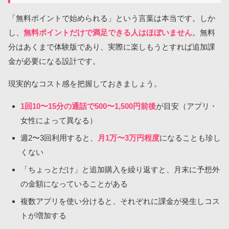
「無料ポイントで始められる」という言葉は本当です。しか
し、
無料ポイントだけで満足できる人はほぼいません
。無料
分はあくまで体験版であり、実際に楽しもうとすれば追加課
金が必要になる設計です。
現実的なコスト感を把握しておきましょう。
1回10〜15分の通話で500〜1,500円前後
が目安（アプリ・
女性によって異なる）
週2〜3回利用すると、
月1万〜3万円程度
になることも珍し
くない
「ちょっとだけ」と追加購入を繰り返すと、月末に予想外
の金額になっていることがある
複数アプリを使い分けると、それぞれに課金が発生しコス
トが増加する