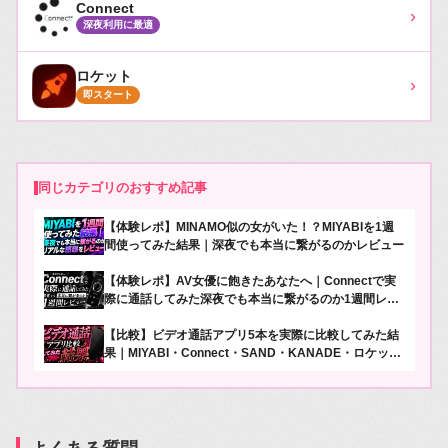
Connect
›
深夜利用に最適
ロケット
›
即スタート
同じカテゴリのおすすめ記事
【体験レポ】MINAMO似の女がいた！？MIYABIを1週
間使ってみた結果｜深夜でも本当に繋がるのかレビュー
【体験レポ】AV女優に飽きたあなたへ｜Connectで実
際に通話してみた深夜でも本当に繋がるのか1週間レビ
ュー
【比較】ビデオ通話アプリ5本を実際に比較してみた結
果｜MIYABI・Connect・SAND・KANADE・ロケット
を徹底検証【2026年版】