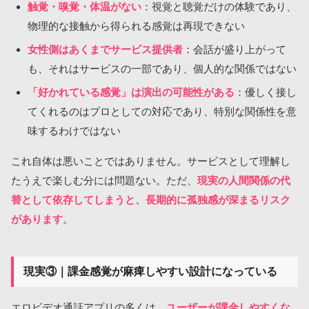
触覚・嗅覚・体温がない
：視覚と聴覚だけの体験であり、
物理的な接触から得られる感覚は再現できない
女性側はあくまでサービス提供者
：会話が盛り上がって
も、それはサービスの一部であり、個人的な関係ではない
「好かれている感覚」は演出の可能性がある
：優しく接し
てくれるのはプロとしての対応であり、特別な関係性を意
味するわけではない
これ自体は悪いことではありません。サービスとして理解し
たうえで楽しむ分には問題ない。ただ、
現実の人間関係の代
替として依存してしまうと、長期的に孤独感が深まるリスク
があります
。
現実③｜課金感覚が麻痺しやすい設計になっている
エロビデオ通話アプリの多くは、
ユーザーが課金しやすくな