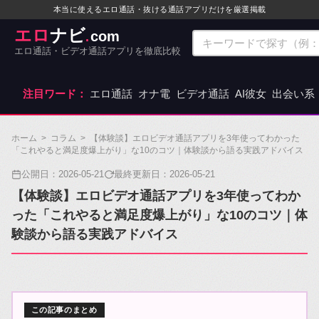
本当に使えるエロ通話・抜ける通話アプリだけを厳選掲載
エロ
ナビ
com
.
エロ通話・ビデオ通話アプリを徹底比較
注目ワード：
エロ通話
オナ電
ビデオ通話
AI彼女
出会い系
ホーム
>
コラム
>
【体験談】エロビデオ通話アプリを3年使ってわかった
「これやると満足度爆上がり」な10のコツ｜体験談から語る実践アドバイス
公開日：
2026-05-21
最終更新日：
2026-05-21
【体験談】エロビデオ通話アプリを3年使ってわか
った「これやると満足度爆上がり」な10のコツ｜体
験談から語る実践アドバイス
この記事のまとめ