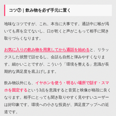
コツ⑦｜飲み物を必ず手元に置く
地味なコツですが、これ、本当に大事です。通話中に喉が渇
いても席を立てないし、口が乾くと声がこもって相手に聞き
取りづらくなります。
お気に入りの飲み物を用意してから通話を始める
と、リラッ
クスした状態で話せるし、会話も自然と弾みやすくなりま
す。細かいことですが、こういう「環境を整える」意識が長
期的な満足度を底上げします。
飲み物以外にも、
イヤホンを使う・明るい場所で話す・スマ
ホを固定する
という3点を意識すると音質と映像が格段に良く
なります。相手にとっても聞き取りやすく見やすいユーザー
は好印象です。環境への小さな投資が、満足度アップへの近
道です。