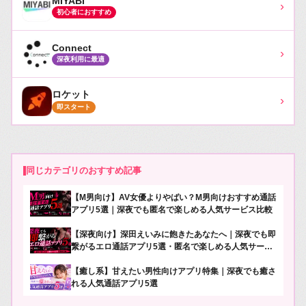
MIYABI
›
初心者におすすめ
Connect
›
深夜利用に最適
ロケット
›
即スタート
同じカテゴリのおすすめ記事
【M男向け】AV女優よりやばい？M男向けおすすめ通話
アプリ5選｜深夜でも匿名で楽しめる人気サービス比較
【深夜向け】深田えいみに飽きたあなたへ｜深夜でも即
繋がるエロ通話アプリ5選・匿名で楽しめる人気サービ
ス比較
【癒し系】甘えたい男性向けアプリ特集｜深夜でも癒さ
れる人気通話アプリ5選