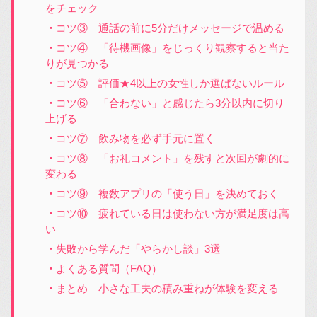
をチェック
コツ③｜通話の前に5分だけメッセージで温める
コツ④｜「待機画像」をじっくり観察すると当た
りが見つかる
コツ⑤｜評価★4以上の女性しか選ばないルール
コツ⑥｜「合わない」と感じたら3分以内に切り
上げる
コツ⑦｜飲み物を必ず手元に置く
コツ⑧｜「お礼コメント」を残すと次回が劇的に
変わる
コツ⑨｜複数アプリの「使う日」を決めておく
コツ⑩｜疲れている日は使わない方が満足度は高
い
失敗から学んだ「やらかし談」3選
よくある質問（FAQ）
まとめ｜小さな工夫の積み重ねが体験を変える