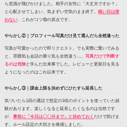
ら意識が飛びかけました。相手の女性に「大丈夫ですか？」
と心配させてしまい、気まずい空気のまま終了。
眠い日は使
わない
、これがコツ⑩の原点です。
やらかし②｜プロフィール写真だけ見て選んだら全然違った
写真が可愛かったので即リクエスト。でも実際に繋いでみる
と、雰囲気も会話の乗り気も全然違う…。
写真だけで判断す
るのは危険
と学んだ出来事でした。レビューと更新日を見る
ようになったのはこれ以来です。
やらかし③｜課金上限を決めずにひたすら延長した
気づいたら1回の通話で想定の3倍のポイントを使っていた経
験があります。楽しくなると延長したくなるのは当然です
が、
事前に「今日は〇〇分まで」と決めておく
だけで防げま
す。ルール設定の大切さを痛感しました。