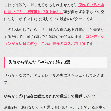
これは逆説的に聞こえるかもしれませんが、
疲れているとき
に開いても、ほぼ満足できません。
頭が働かず会話も上の空
になり、ポイントだけ消えていく最悪のパターンです。
「少し休憩してから」「明日の余裕のある時間に」と先送り
するだけで、同じ通話でも体験が全然違います。
コンディシ
ョンが良い日に使う、これが最強のコスパ向上策
です。
失敗から学んだ「やらかし談」3選
せっかくなので、笑えるレベルの失敗談もシェアしておきま
す。
やらかし①｜深夜に眠気まぎれで通話して爆睡しかけた
深夜2時、眠れないからと通話を始めたら、話している途中か