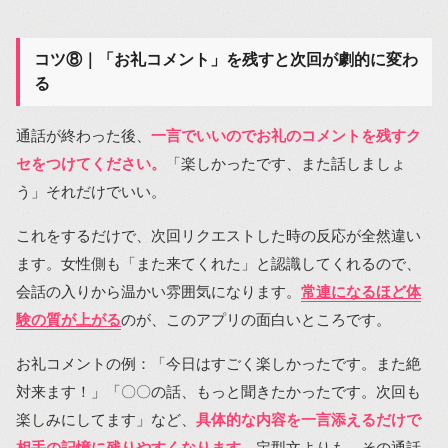
コツ⑧｜「お礼コメント」を残すと次回が劇的に変わ
る
通話が終わった後、
一言でいいのでお礼のコメントを残すク
セをつけてください。
「楽しかったです、また話しましょ
う」それだけでいい。
これをするだけで、次回リクエストした時の反応が全然違い
ます。女性側も「また来てくれた」と認識してくれるので、
会話の入りから温かい雰囲気になります。
常連になるほど体
験の質が上がる
のが、このアプリの面白いところです。
お礼コメントの例：「今日はすごく楽しかったです。また絶
対来ます！」「〇〇の話、もっと聞きたかったです。次回も
楽しみにしてます」など、
具体的な内容を一言添えるだけで
相手の記憶に残りやすくなります
。定型文よりも、その通話