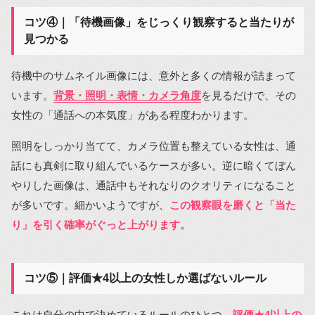
コツ④｜「待機画像」をじっくり観察すると当たりが
見つかる
待機中のサムネイル画像には、意外と多くの情報が詰まって
います。
背景・照明・表情・カメラ角度
を見るだけで、その
女性の「通話への本気度」がある程度わかります。
照明をしっかり当てて、カメラ位置も整えている女性は、通
話にも真剣に取り組んでいるケースが多い。逆に暗くてぼん
やりした画像は、通話中もそれなりのクオリティになること
が多いです。細かいようですが、
この観察眼を磨くと「当た
り」を引く確率がぐっと上がります。
コツ⑤｜評価★4以上の女性しか選ばないルール
これは自分の中で決めているルールのひとつ。
評価★4以上の