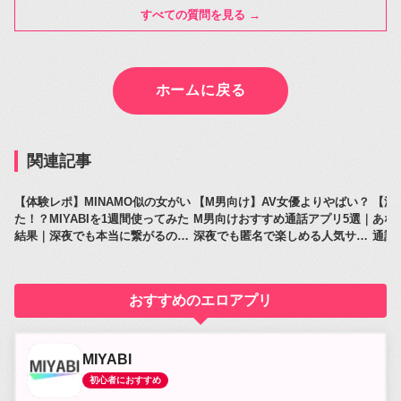
すべての質問を見る →
ホームに戻る
関連記事
【体験レポ】MINAMO似の女がい
【M男向け】AV女優よりやばい？
【深
た！？MIYABIを1週間使ってみた
M男向けおすすめ通話アプリ5選｜
あな
結果｜深夜でも本当に繋がるのか
深夜でも匿名で楽しめる人気サー
通話
レビュー
ビス比較
人気
おすすめのエロアプリ
MIYABI
初心者におすすめ