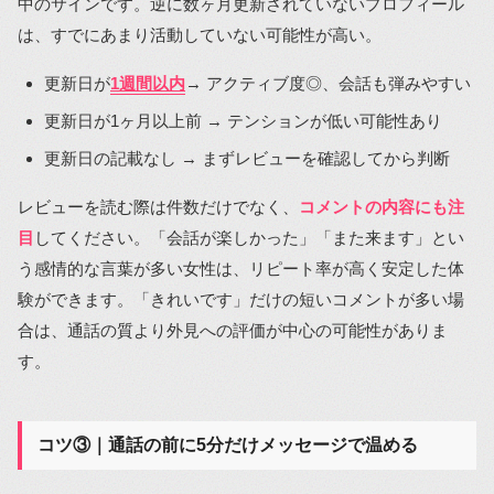
中のサインです。逆に数ヶ月更新されていないプロフィール
は、すでにあまり活動していない可能性が高い。
更新日が
1週間以内
→ アクティブ度◎、会話も弾みやすい
更新日が1ヶ月以上前 → テンションが低い可能性あり
更新日の記載なし → まずレビューを確認してから判断
レビューを読む際は件数だけでなく、
コメントの内容にも注
目
してください。「会話が楽しかった」「また来ます」とい
う感情的な言葉が多い女性は、リピート率が高く安定した体
験ができます。「きれいです」だけの短いコメントが多い場
合は、通話の質より外見への評価が中心の可能性がありま
す。
コツ③｜通話の前に5分だけメッセージで温める