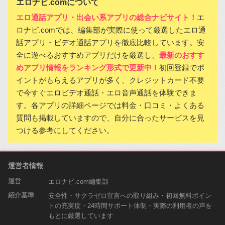
エロナビ.comについて
エロ通話アプリ・出会い系アプリの総合ナビサイト！
エ
ロナビ.comでは、編集部が実際に使って厳選したエロ通
話アプリ・ビデオ通話アプリを徹底比較しています。安
全に遊べるおすすめアプリだけを厳選し、
最新のおすす
めアプリ情報をランキング形式で更新中！
初回登録でポ
イントがもらえるアプリが多く、クレジットカード不要
で今すぐエロビデオ通話・エロ音声通話を体験できま
す。各アプリの詳細ページでは料金・口コミ・よくある
質問も掲載していますので、自分に合ったサービスを見
つける参考にしてください。
運営者情報
運営
エロナビ.com編集部
紹介基準
安全性・サクラゼロ宣言への取り組み・初回無料ポイン
トの充実度・24時間サポート体制・実際の利用者の声を
もとに厳選しています