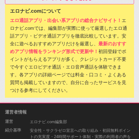
エロナビ.comについて
エロ通話アプリ・出会い系アプリの総合ナビサイト！
エ
ロナビ.comでは、編集部が実際に使って厳選したエロ通
話アプリ・ビデオ通話アプリを徹底比較しています。安
全に遊べるおすすめアプリだけを厳選し、
最新のおすす
めアプリ情報をランキング形式で更新中！
初回登録でポ
イントがもらえるアプリが多く、クレジットカード不要
で今すぐエロビデオ通話・エロ音声通話を体験できま
す。各アプリの詳細ページでは料金・口コミ・よくある
質問も掲載していますので、自分に合ったサービスを見
つける参考にしてください。
運営者情報
運営
エロナビ.com編集部
紹介基準
安全性・サクラゼロ宣言への取り組み・初回無料ポイン
トの充実度・24時間サポート体制・実際の利用者の声を