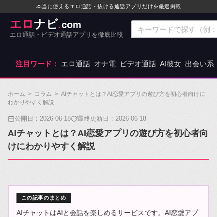
本当に使えるエロ通話・抜ける通話アプリだけを厳選掲載
エロ
ナビ
com
.
エロ通話・ビデオ通話アプリを徹底比較
注目ワード：
エロ通話
オナ電
ビデオ通話
AI彼女
出会い系
ホーム
>
コラム
>
AIチャットとは？AI恋愛アプリの遊び方を初心者向けに
わかりやすく解説
公開日：
2026-06-18
最終更新日：
2026-06-18
AIチャットとは？AI恋愛アプリの遊び方を初心者向
けにわかりやすく解説
この記事のまとめ
AIチャットはAIと会話を楽しめるサービスです。AI恋愛アプ