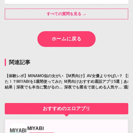
すべての質問を見る →
ホームに戻る
関連記事
【体験レポ】MINAMO似の女がい
【M男向け】AV女優よりやばい？
【深
た！？MIYABIを1週間使ってみた
M男向けおすすめ通話アプリ5選｜
あな
結果｜深夜でも本当に繋がるのか
深夜でも匿名で楽しめる人気サー
通話
レビュー
ビス比較
人気
おすすめのエロアプリ
MIYABI