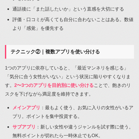
通話後に「また話したいか」という直感を大切にする
評価・口コミが高くても自分に合わないことはある。数値
より「感覚」を優先する
テクニック②｜複数アプリを使い分ける
1つのアプリに依存していると、「最近マンネリを感じる」
「気分に合う女性がいない」という状況に陥りやすくなりま
す。
2〜3つのアプリを目的別に使い分ける
ことで、飽きのリ
スクを下げながら満足度を維持できます。
メインアプリ
：最もよく使う、お気に入りの女性がいるア
プリ。ポイントを集中投資する。
サブアプリ
：新しい女性や違うジャンルを試す際に使う。
無料ポイントが切れたら一時休止でもOK。