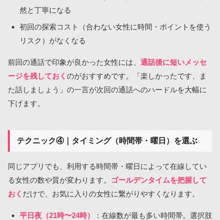
然と丁寧になる
初回の探索コスト（合わない女性に時間・ポイントを使う
リスク）がなくなる
前回の通話で印象が良かった女性には、
通話後に短いメッセ
ージを残しておく
のがおすすめです。「楽しかったです、ま
た話しましょう」の一言が次回の通話へのハードルを大幅に
下げます。
テクニック④｜タイミング（時間帯・曜日）を選ぶ
同じアプリでも、利用する時間帯・曜日によって在線してい
る女性の数や質が変わります。
ゴールデンタイムを把握して
おく
だけで、お気に入りの女性に繋がりやすくなります。
平日夜（21時〜24時）
：在線数が最も多い時間帯。選択肢