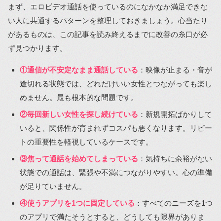
まず、エロビデオ通話を使っているのになかなか満足できな
い人に共通するパターンを整理しておきましょう。心当たり
があるものは、この記事を読み終えるまでに改善の糸口が必
ず見つかります。
①通信が不安定なまま通話している
：映像が止まる・音が
途切れる状態では、どれだけいい女性とつながっても楽し
めません。最も根本的な問題です。
②毎回新しい女性を探し続けている
：新規開拓ばかりして
いると、関係性が育まれずコスパも悪くなります。リピー
トの重要性を軽視しているケースです。
③焦って通話を始めてしまっている
：気持ちに余裕がない
状態での通話は、緊張や不満につながりやすい。心の準備
が足りていません。
④使うアプリを1つに固定している
：すべてのニーズを1つ
のアプリで満たそうとすると、どうしても限界がありま