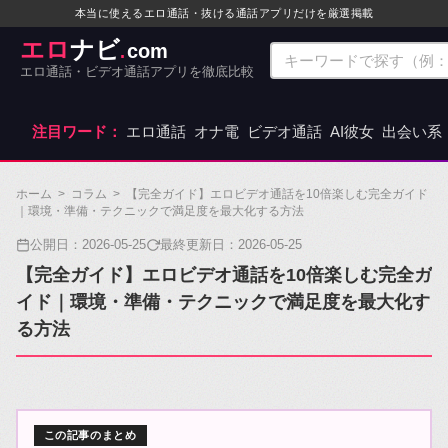
本当に使えるエロ通話・抜ける通話アプリだけを厳選掲載
エロ
ナビ
com
.
エロ通話・ビデオ通話アプリを徹底比較
注目ワード：
エロ通話
オナ電
ビデオ通話
AI彼女
出会い系
ホーム
>
コラム
>
【完全ガイド】エロビデオ通話を10倍楽しむ完全ガイド
｜環境・準備・テクニックで満足度を最大化する方法
公開日：
2026-05-25
最終更新日：
2026-05-25
【完全ガイド】エロビデオ通話を10倍楽しむ完全ガ
イド｜環境・準備・テクニックで満足度を最大化す
る方法
この記事のまとめ