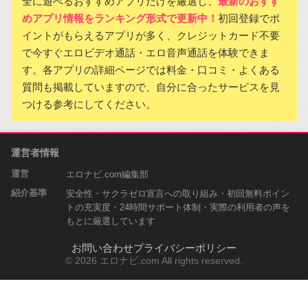
全に遊べるおすすめアプリだけを厳選し、
最新のおすす
めアプリ情報をランキング形式で更新中！
初回登録でポ
イントがもらえるアプリが多く、クレジットカード不要
で今すぐエロビデオ通話・エロ音声通話を体験できま
す。各アプリの詳細ページでは料金・口コミ・よくある
質問も掲載していますので、自分に合ったサービスを見
つける参考にしてください。
運営者情報
運営
エロナビ.com編集部
紹介基準
安全性・サクラゼロ宣言への取り組み・初回無料ポイン
トの充実度・24時間サポート体制・実際の利用者の声を
もとに厳選しています
お問い合わせ
プライバシーポリシー
© 2026 エロナビ.com All rights reserved.