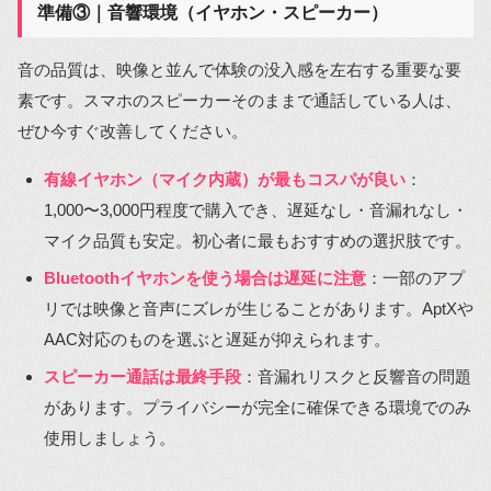
準備③｜音響環境（イヤホン・スピーカー）
音の品質は、映像と並んで体験の没入感を左右する重要な要
素です。スマホのスピーカーそのままで通話している人は、
ぜひ今すぐ改善してください。
有線イヤホン（マイク内蔵）が最もコスパが良い
：
1,000〜3,000円程度で購入でき、遅延なし・音漏れなし・
マイク品質も安定。初心者に最もおすすめの選択肢です。
Bluetoothイヤホンを使う場合は遅延に注意
：一部のアプ
リでは映像と音声にズレが生じることがあります。AptXや
AAC対応のものを選ぶと遅延が抑えられます。
スピーカー通話は最終手段
：音漏れリスクと反響音の問題
があります。プライバシーが完全に確保できる環境でのみ
使用しましょう。