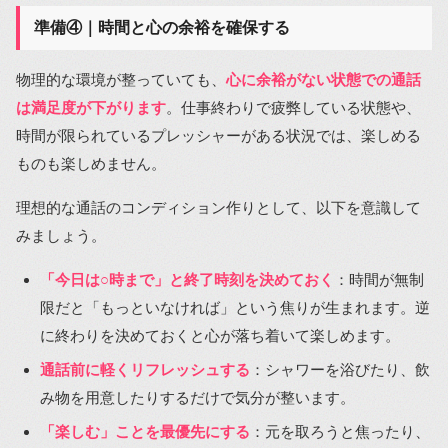
準備④｜時間と心の余裕を確保する
物理的な環境が整っていても、
心に余裕がない状態での通話
は満足度が下がります
。仕事終わりで疲弊している状態や、
時間が限られているプレッシャーがある状況では、楽しめる
ものも楽しめません。
理想的な通話のコンディション作りとして、以下を意識して
みましょう。
「今日は○時まで」と終了時刻を決めておく
：時間が無制
限だと「もっといなければ」という焦りが生まれます。逆
に終わりを決めておくと心が落ち着いて楽しめます。
通話前に軽くリフレッシュする
：シャワーを浴びたり、飲
み物を用意したりするだけで気分が整います。
「楽しむ」ことを最優先にする
：元を取ろうと焦ったり、