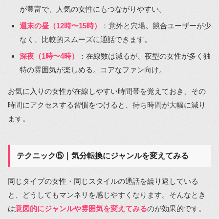
が豊富で、人気の女性にもつながりやすい。
週末の昼（12時〜15時）
：意外と穴場。競合ユーザーが少
なく、比較的スムーズに通話できます。
深夜（1時〜4時）
：在線数は減るが、夜型の女性が多く独
特の雰囲気が楽しめる。コアなファン向け。
お気に入りの女性が在線しやすい時間帯を覚えておき、その
時間にアクセスする習慣をつけると、待ち時間が大幅に減り
ます。
テクニック⑤｜気分転換にジャンルを変えてみる
同じタイプの女性・同じスタイルの通話を繰り返している
と、どうしてもマンネリを感じやすくなります。そんなとき
は
意図的にジャンルや雰囲気を変えてみる
のが効果的です。