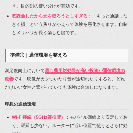
す。目的別の使い分けが有効です。
⑤課金したから元を取ろうとしすぎる
：「もっと通話しな
きゃ損」という焦りがかえって体験を悪化させます。自制
とメリハリが長く楽しむ鍵です。
準備①｜通信環境を整える
満足度向上において
最も費用対効果が高い投資が通信環境の
改善
です。映像がカクついたり音が途切れたりすると、どれ
だけいい女性と繋がっていても体験は台無しになります。
理想の通信環境
Wi-Fi接続（5GHz帯推奨）
：モバイル回線より安定してお
り、遅延も少ない。ルーターに近い位置で使うとさらに効