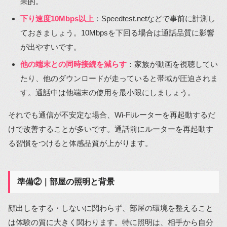
果的。
下り速度10Mbps以上
：Speedtest.netなどで事前に計測し
ておきましょう。10Mbpsを下回る場合は通話品質に影響
が出やすいです。
他の端末との同時接続を減らす
：家族が動画を視聴してい
たり、他のダウンロードが走っていると帯域が圧迫されま
す。通話中は他端末の使用を最小限にしましょう。
それでも通信が不安定な場合、Wi-Fiルーターを再起動するだ
けで改善することが多いです。通話前にルーターを再起動す
る習慣をつけると体感品質が上がります。
準備②｜部屋の照明と背景
顔出しをする・しないに関わらず、部屋の環境を整えること
は体験の質に大きく関わります。特に照明は、相手から自分