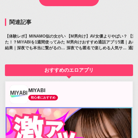
関連記事
【体験レポ】MINAMO似の女がい
【M男向け】AV女優よりやばい？
【深
た！？MIYABIを1週間使ってみた
M男向けおすすめ通話アプリ5選｜
あな
結果｜深夜でも本当に繋がるのか
深夜でも匿名で楽しめる人気サー
通話
レビュー
ビス比較
人気
おすすめのエロアプリ
MIYABI
初心者におすすめ