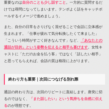
重要なのは
自分のことも少し話すこと
。一方的に質問するだ
けでは尋問になってしまいます。テンポよく話をキャッチボ
ールするイメージで進めましょう。
また、自分の日常をさりげなく混ぜることで会話に立体感が
生まれます。「仕事が疲れて気分転換したくて来ました」
「こういう時間がすごく好きなんです」など、
「あなたとの
通話が目的」という姿勢を伝えると相手も喜びます
。女性キ
ャストに「ただのお金を払う客」ではなく「話したい相手」
と思ってもらえれば、会話の質は格段に上がります。
終わり方も重要｜次回につなげる別れ際
通話の終わり方は、次回のリピートに直結します。唐突に切
るのではなく、
「また話したい」という気持ちを自然に伝え
る
のが理想です。