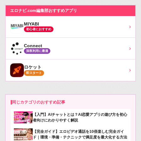
エロナビ.com編集部おすすめアプリ
MIYABI
›
初心者におすすめ
Connect
›
深夜利用に最適
ロケット
›
即スタート
同じカテゴリのおすすめ記事
【入門】AIチャットとは？AI恋愛アプリの遊び方を初心
者向けにわかりやすく解説
【完全ガイド】エロビデオ通話を10倍楽しむ完全ガイ
ド｜環境・準備・テクニックで満足度を最大化する方法