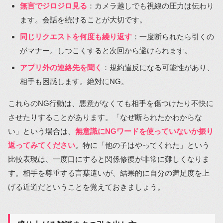
無言でジロジロ見る
：カメラ越しでも視線の圧力は伝わり
ます。会話を続けることが大切です。
同じリクエストを何度も繰り返す
：一度断られたら引くの
がマナー。しつこくすると次回から避けられます。
アプリ外の連絡先を聞く
：規約違反になる可能性があり、
相手も困惑します。絶対にNG。
これらのNG行動は、悪意がなくても相手を傷つけたり不快に
させたりすることがあります。「なぜ断られたかわからな
い」という場合は、
無意識にNGワードを使っていないか振り
返ってみてください
。特に「他の子はやってくれた」という
比較表現は、一度口にすると関係修復が非常に難しくなりま
す。相手を尊重する言葉遣いが、結果的に自分の満足度を上
げる近道だということを覚えておきましょう。