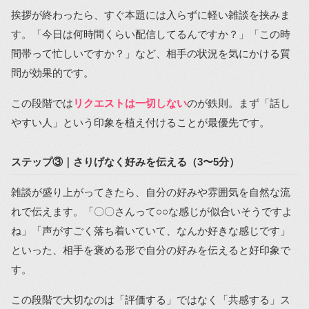
挨拶が終わったら、すぐ本題には入らずに軽い雑談を挟みま
す。「今日は何時間くらい配信してるんですか？」「この時
間帯って忙しいですか？」など、相手の状況を気にかける質
問が効果的です。
この段階では
リクエストは一切しない
のが鉄則。まず「話し
やすい人」という印象を植え付けることが最優先です。
ステップ③｜さりげなく好みを伝える（3〜5分）
雑談が盛り上がってきたら、自分の好みや雰囲気を自然な流
れで伝えます。「〇〇さんって○○な感じが似合いそうですよ
ね」「声がすごく落ち着いていて、なんか好きな感じです」
といった、相手を褒める形で自分の好みを伝えると好印象で
す。
この段階で大切なのは「評価する」ではなく「共感する」ス