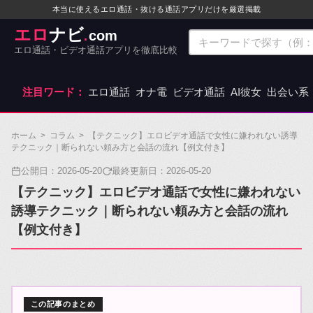
本当に使えるエロ通話・抜ける通話アプリだけを厳選掲載
エロ
ナビ
com
.
エロ通話・ビデオ通話アプリを徹底比較
注目ワード：
エロ通話
オナ電
ビデオ通話
AI彼女
出会い系
ホーム
>
コラム
>
【テクニック】エロビデオ通話で女性に嫌われない誘導
テクニック｜断られない頼み方と会話の流れ【例文付き】
公開日：
2026-05-20
最終更新日：
2026-05-20
【テクニック】エロビデオ通話で女性に嫌われない
誘導テクニック｜断られない頼み方と会話の流れ
【例文付き】
この記事のまとめ