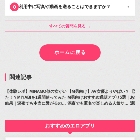
利用中に写真や動画を送ることはできますか？
Q
▼
すべての質問を見る →
ホームに戻る
関連記事
【体験レポ】MINAMO似の女がい
【M男向け】AV女優よりやばい？
【深
た！？MIYABIを1週間使ってみた
M男向けおすすめ通話アプリ5選｜
あな
結果｜深夜でも本当に繋がるのか
深夜でも匿名で楽しめる人気サー
通話
レビュー
ビス比較
人気
おすすめのエロアプリ