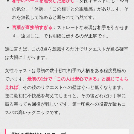
相手のペースを無視した急かし
：女性キャストにも「今日
の気分」「体調」「この相手との距離感」があります。そ
れを無視して進めると断られて当然です。
言葉が直接的すぎる
：ストレートな表現は相手を引かせま
す。遠回しに、でも明確に伝えるのが正解です。
逆に言えば、この3点を意識するだけでリクエストが通る確率
は大幅に上がります。
女性キャストは最初の数十秒で相手の人柄をある程度見極め
ています。
最初の1分で「この人は安心できる」と感じてもら
えれば
、その後のリクエストへの壁はぐっと低くなります。
逆に最初に不快感を与えてしまうと、その後どれだけ丁寧に
振る舞っても回復が難しいです。第一印象への投資が最もコ
スパの高いテクニックです。