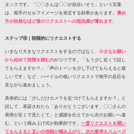
タンスです。「〇〇さんは〇〇が似合いそう」という言葉
は、相手のセルフイメージを肯定する効果があります。
褒め
方が自然なほど後のリクエストへの抵抗感が薄れます
。
ステップ④｜段階的にリクエストする
いきなり大きなリクエストをするのではなく、
小さなお願い
から始めて段階を踏む
のがコツです。「もう少し近くで話し
てもらえますか？」「声のトーンを少し下げてもらえると嬉
しいです」など、ハードルの低いリクエストで相手の反応を
見ながら進めましょう。
具体的には「少しだけカメラを近づけてもらえますか？」と
試して、承諾されたら「ありがとうございます、〇〇さんの
表情が近くで見たくて」と感謝を伝えてから次のお願いへ進
む、という積み上げ式が効果的です。
一度リクエストを聞い
てもらえると互いの信頼が積み上がり、次の要求もスムーズ