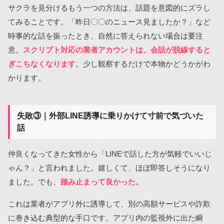
サクラを見分けるもう一つの方法は、話題を意図的にズラし
てみることです。「昨日〇〇のニュース見ましたか？」など
時事的な話を振ったとき、自然に答えられない場合は要注
意。
スクリプト対応の業者アカウントは、会話が脱線すると
ぎこちなくなります
。少し観察するだけで本物かどうかがわ
かります。
失敗③｜外部LINE誘導に乗りかけて寸前で気づいた
話
仲良くなってきた女性から「LINEで話した方が気軽でいいじ
ゃん？」と言われました。嬉しくて、ほぼ即答しそうになり
ました。でも、
踏み止まって良かった。
これは業者がアプリ外に誘導して、別の高額サービスや詐欺
に巻き込む典型的な手口です。アプリ内の監視外に出た瞬