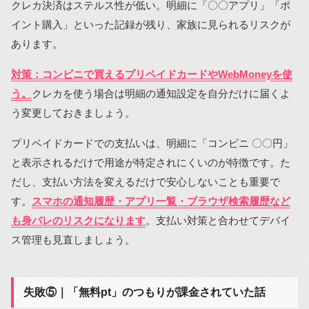
クレカ決済はステルス性が低い。明細に「〇〇アプリ」「ポ
イント購入」といった記録が残り、家族に見られるリスクが
あります。
対策：コンビニで買えるプリペイドカードやWebMoneyを使
う。
クレカを使う場合は明細の通知設定を自分だけに届くよ
う変更しておきましょう。
プリペイドカードでの支払いは、明細に「コンビニ 〇〇円」
と表示されるだけで用途が特定されにくいのが特徴です。た
だし、支払い方法を変えるだけで安心しないことも重要で
す。
スマホの通知履歴・アプリ一覧・ブラウザ検索履歴など
も身バレのリスクになります
。支払い対策と合わせてデバイ
ス管理も見直しましょう。
失敗⑤｜「無料pt」のつもりが課金されていた話