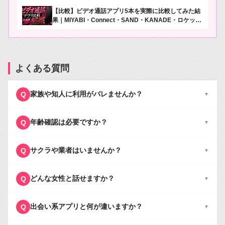
ュー
【比較】ビデオ通話アプリ5本を実際に比較してみた結
果｜MIYABI・Connect・SAND・KANADE・ロケット
を徹底検証【2026年版】
よくある質問
家族や知人に利用がバレませんか？
Q
▼
年齢確認は必要ですか？
Q
▼
サクラや業者はいませんか？
Q
▼
どんな女性と話せますか？
Q
▼
出会い系アプリと何が違いますか？
Q
▼