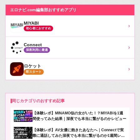
エロナビ.com編集部おすすめアプリ
MIYABI
›
初心者におすすめ
Connect
›
深夜利用に最適
ロケット
›
即スタート
同じカテゴリのおすすめ記事
【体験レポ】MINAMO似の女がいた！？MIYABIを1週
間使ってみた結果｜深夜でも本当に繋がるのかレビュー
【体験レポ】AV女優に飽きたあなたへ｜Connectで実
際に通話してみた深夜でも本当に繋がるのか1週間レビ