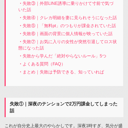
失敗③｜外部LINE誘導に乗りかけて寸前で気づ
いた話
失敗④｜クレカ明細を妻に見られそうになった話
失敗⑤｜「無料pt」のつもりが課金されていた話
失敗⑥｜画面の背景に個人情報が映っていた話
失敗⑦｜お気に入りの女性が突然引退してロス状
態になった話
失敗から学んだ「絶対やらないルール」5つ
よくある質問（FAQ）
まとめ｜失敗は予防できる、知っていれば
失敗①｜深夜のテンションで2万円課金してしまった
話
これが自分史上最大のやらかしです。深夜1時すぎ、気分が盛