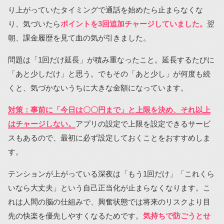
り上がっていたタイミングで通話を始めたら止まらなくな
り、気づいたら
ポイントを3回追加チャージしていました。
翌
朝、課金履歴を見て血の気が引きました。
問題は「1回だけ延長」が積み重なったこと。延長するたびに
「あと少しだけ」と思う。でもその「あと少し」が何度も続
くと、気づかないうちに大きな金額になっています。
対策：事前に「今日は〇〇円まで」と上限を決め、それ以上
はチャージしない。
アプリの設定で上限を設定できるサービ
スもあるので、最初に必ず設定しておくことをおすすめしま
す。
テンションが上がっている深夜は「もう1回だけ」「これくら
いなら大丈夫」という自己正当化が止まらなくなります。こ
れは人間の脳の仕組みで、興奮状態では将来のリスクより目
先の快楽を優先しやすくなるためです。
気持ちで防ごうとせ