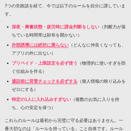
7つの失敗談を経て、今では以下のルールを自分に課していま
す。
深夜・興奮状態・疲労時に課金判断をしない
（判断力が落
ちている時間帯は財布を開かない）
外部誘導には絶対に乗らない
（どんなに仲良くなっても、
アプリの外に出ない）
プリペイド・上限設定を必ず使う
（物理的に使いすぎを防
ぐ仕組みを作る）
通話前に背景チェックを必ずする
（個人情報の映り込みを
ゼロにする）
特定の1人に入れ込みすぎない
（複数のお気に入りを持
ち、心の安定を保つ）
これらのルールは最初から完璧に守る必要はありません。一
番大切なのは「ルールを持っている」こと自体です。ルール