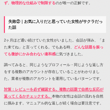
ず、物理的な仕組みで制限する
のが唯一の正解です。
失敗②｜お気に入りだと思っていた女性がサクラだっ
た話
2ヶ月ほど通い続けていた女性がいました。会話が弾み、「ま
た来てね」と言ってくれる。でもある時、
どんな話題を振っ
ても微妙にかみ合わない違和感
に気づきました。
調べてみると、同じようなプロフィール・同じような返し方
をする複数のアカウントが存在していることがわかりまし
た。業者が複数のアカウントを運用しているパターンです。
対策：レビューを必ず確認する。複数の話題で自然な反応が
返ってくるかチェックする。
本物の女性は会話の流れを自然
に掴みます。マニュアル的な返しが続く場合は要注意です。