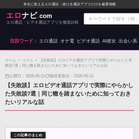
本当に使えるエロ通話・抜ける通話アプリだけを厳選掲載
エロ
ナビ
com
.
エロ通話・ビデオ通話アプリを徹底比較
注目ワード：
エロ通話
オナ電
ビデオ通話
AI彼女
出会い系
ホーム
>
コラム
>
【失敗談】エロビデオ通話アプリで実際にやらかした失
敗談7選｜同じ轍を踏まないために知っておきたいリアルな話
公開日：
2026-05-21
最終更新日：
2026-05-21
【失敗談】エロビデオ通話アプリで実際にやらかし
た失敗談7選｜同じ轍を踏まないために知っておき
たいリアルな話
この記事のまとめ