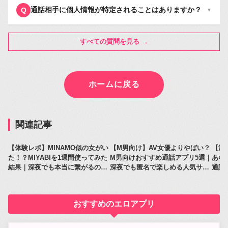
通話相手に個人情報が特定されることはありますか？
Q
▼
すべての質問を見る →
ホームに戻る
関連記事
【体験レポ】MINAMO似の女がい
【M男向け】AV女優よりやばい？
【深
た！？MIYABIを1週間使ってみた
M男向けおすすめ通話アプリ5選｜
あな
結果｜深夜でも本当に繋がるのか
深夜でも匿名で楽しめる人気サー
通話
レビュー
ビス比較
人気
おすすめのエロアプリ