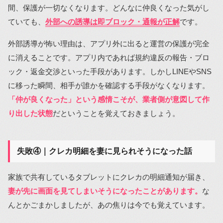
間、保護が一切なくなります。どんなに仲良くなった気がし
ていても、
外部への誘導は即ブロック・通報が正解
です。
外部誘導が怖い理由は、アプリ外に出ると運営の保護が完全
に消えることです。アプリ内であれば規約違反の報告・ブロ
ック・返金交渉といった手段があります。しかしLINEやSNS
に移った瞬間、相手が誰かを確認する手段がなくなります。
「仲が良くなった」という感情こそが、業者側が意図して作
り出した状態
だということを覚えておきましょう。
失敗④｜クレカ明細を妻に見られそうになった話
家族で共有しているタブレットにクレカの明細通知が届き、
妻が先に画面を見てしまいそうになったことがあります。
な
んとかごまかしましたが、あの焦りは今でも覚えています。