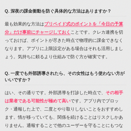
Q. 深夜の課金衝動を防ぐ具体的な方法はありますか？
最も効果的な方法は
プリペイド式のポイントを「今日の予算
分」だけ事前にチャージしておく
ことです。クレカ連携を切
っておけば、ポイントが尽きた時点で物理的に課金できなく
なります。アプリに上限設定がある場合はそれも活用しまし
ょう。気持ちに頼るより仕組みで防ぐ方が確実です。
Q. 一度でも外部誘導されたら、その女性はもう使わない方が
いいですか？
はい、その通りです。外部誘導を打診した時点で、
その相手
は業者である可能性が極めて高い
です。アプリ内でブロッ
ク・通報した上で、二度とやり取りしないことをおすすめし
ます。情が移っていても、関係を続けることはリスクしかあ
りません。通報することで他のユーザーを守ることにもつな