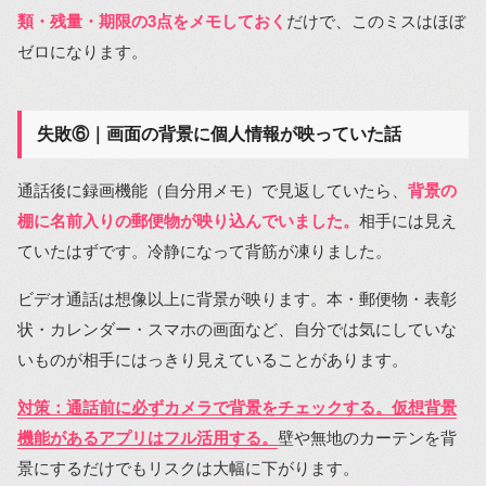
類・残量・期限の3点をメモしておく
だけで、このミスはほぼ
ゼロになります。
失敗⑥｜画面の背景に個人情報が映っていた話
通話後に録画機能（自分用メモ）で見返していたら、
背景の
棚に名前入りの郵便物が映り込んでいました。
相手には見え
ていたはずです。冷静になって背筋が凍りました。
ビデオ通話は想像以上に背景が映ります。本・郵便物・表彰
状・カレンダー・スマホの画面など、自分では気にしていな
いものが相手にはっきり見えていることがあります。
対策：通話前に必ずカメラで背景をチェックする。仮想背景
機能があるアプリはフル活用する。
壁や無地のカーテンを背
景にするだけでもリスクは大幅に下がります。