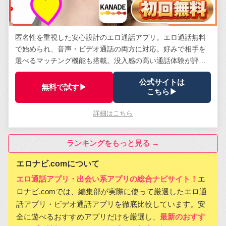
匿名性を重視した安心設計のエロ通話アプリ。エロ通話無料
で始められ、音声・ビデオ通話の両方に対応。好みで相手を
選べるマッチング機能も搭載。没入感の高い通話体験が評
判。
公式サイトは
無料で試す▶
こちら▶
詳細はこちら
ランキングをもっと見る →
エロナビ.comについて
エロ通話アプリ・出会い系アプリの総合ナビサイト！
エ
ロナビ.comでは、編集部が実際に使って厳選したエロ通
話アプリ・ビデオ通話アプリを徹底比較しています。安
全に遊べるおすすめアプリだけを厳選し、
最新のおすす