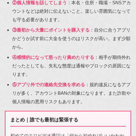
②個人情報を話してしまう
：本名・住所・職場・SNSアカ
ウントなどは絶対に伝えないこと。楽しい雰囲気になって
も守る必要があります。
③最初から大量にポイントを購入する
：自分に合うアプリ
かどうか試す前に大金を使うのはリスクが高い。まず少額
から。
④感情的になって怒ったり責めたりする
：相手が期待外れ
だったとしても、失礼な態度は通報やブロックの原因にな
ります。
⑤アプリ外での連絡先交換を求める
：規約違反になるアプ
リが多く、アカウントBANの対象になります。また詐欺や
個人情報の悪用リスクもあります。
まとめ｜誰でも最初は緊張する
初めてのエロビデオ通話は「何から始めればいいかわか