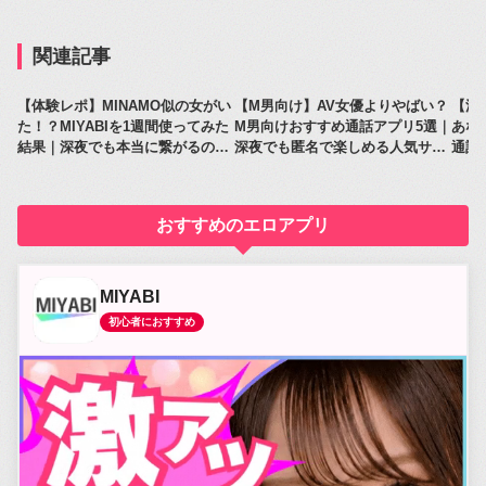
関連記事
【体験レポ】MINAMO似の女がい
【M男向け】AV女優よりやばい？
【深
た！？MIYABIを1週間使ってみた
M男向けおすすめ通話アプリ5選｜
あな
結果｜深夜でも本当に繋がるのか
深夜でも匿名で楽しめる人気サー
通話
レビュー
ビス比較
人気
おすすめのエロアプリ
MIYABI
初心者におすすめ