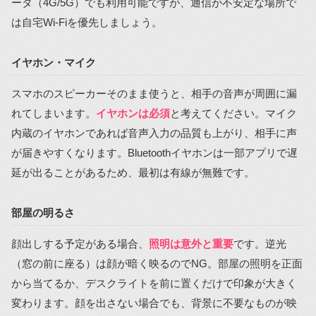
ータ（4G/5G）でも利用可能ですが、通信が不安定な場所で
は自宅Wi-Fiを優先しましょう。
イヤホン・マイク
スマホのスピーカーそのまま使うと、相手の音声が周囲に漏
れてしまいます。
イヤホンは必須
と考えてください。マイク
内蔵のイヤホンであれば音声入力の品質も上がり、相手に声
が届きやすくなります。Bluetoothイヤホンは一部アプリで遅
延が出ることがあるため、最初は有線が無難です。
部屋の明るさ
顔出しする予定がある場合、
照明は意外と重要
です。逆光
（窓の前に座る）は顔が暗く映るのでNG。部屋の照明を正面
から当てるか、デスクライトを前に置くだけで印象が大きく
変わります。顔を出さない場合でも、背景に不要なものが映