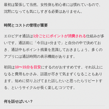
最初は緊張して当然。女性側も初心者には慣れているので、
沈黙になっても気にしすぎる必要はありません。
時間とコストの管理が重要
エロビデオ通話は
1分ごとにポイントが消費される
仕組みが多
いです。通話前に「今日は○分まで」と自分の中で決めてお
き、通話中もポイント残量を意識しておきましょう。多くの
アプリには通話時間の表示機能があります。
初回は
10〜15分を目安
にするのがおすすめです。それ以上に
なると費用もかさみ、話題が尽きて気まずくなることもあり
ます。短めに切り上げてまた話したいと思ったらリピートす
る、というサイクルが長く楽しむコツです。
何を話せばいい？