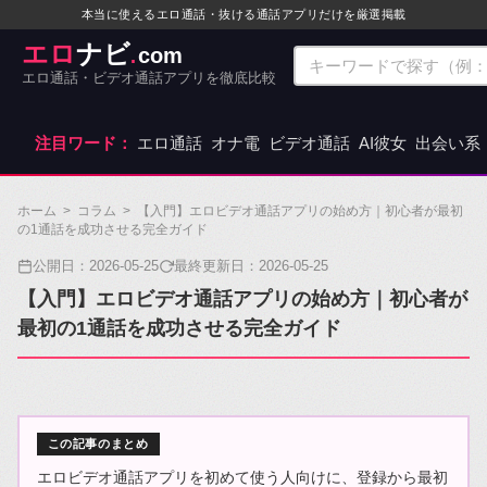
本当に使えるエロ通話・抜ける通話アプリだけを厳選掲載
エロ
ナビ
com
.
エロ通話・ビデオ通話アプリを徹底比較
注目ワード：
エロ通話
オナ電
ビデオ通話
AI彼女
出会い系
ホーム
>
コラム
>
【入門】エロビデオ通話アプリの始め方｜初心者が最初
の1通話を成功させる完全ガイド
公開日：
2026-05-25
最終更新日：
2026-05-25
【入門】エロビデオ通話アプリの始め方｜初心者が
最初の1通話を成功させる完全ガイド
この記事のまとめ
エロビデオ通話アプリを初めて使う人向けに、登録から最初