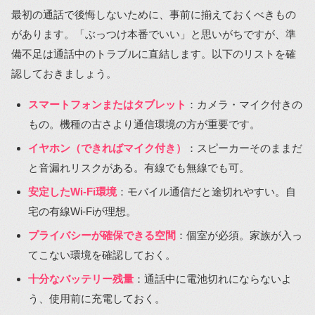
最初の通話で後悔しないために、事前に揃えておくべきもの
があります。「ぶっつけ本番でいい」と思いがちですが、準
備不足は通話中のトラブルに直結します。以下のリストを確
認しておきましょう。
スマートフォンまたはタブレット
：カメラ・マイク付きの
もの。機種の古さより通信環境の方が重要です。
イヤホン（できればマイク付き）
：スピーカーそのままだ
と音漏れリスクがある。有線でも無線でも可。
安定したWi-Fi環境
：モバイル通信だと途切れやすい。自
宅の有線Wi-Fiが理想。
プライバシーが確保できる空間
：個室が必須。家族が入っ
てこない環境を確認しておく。
十分なバッテリー残量
：通話中に電池切れにならないよ
う、使用前に充電しておく。