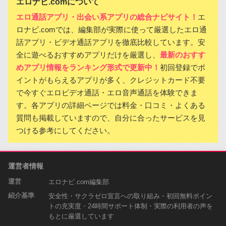
エロナビ.comについて
エロ通話アプリ・出会い系アプリの総合ナビサイト！
エ
ロナビ.comでは、編集部が実際に使って厳選したエロ通
話アプリ・ビデオ通話アプリを徹底比較しています。安
全に遊べるおすすめアプリだけを厳選し、
最新のおすす
めアプリ情報をランキング形式で更新中！
初回登録でポ
イントがもらえるアプリが多く、クレジットカード不要
で今すぐエロビデオ通話・エロ音声通話を体験できま
す。各アプリの詳細ページでは料金・口コミ・よくある
質問も掲載していますので、自分に合ったサービスを見
つける参考にしてください。
運営者情報
運営
エロナビ.com編集部
紹介基準
安全性・サクラゼロ宣言への取り組み・初回無料ポイン
トの充実度・24時間サポート体制・実際の利用者の声を
もとに厳選しています