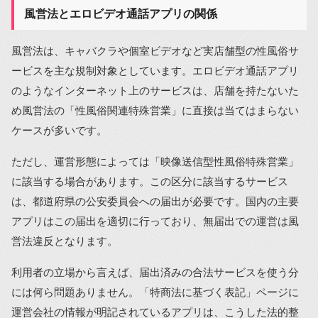
風営法とエロビデオ通話アプリの関係
風営法は、キャバクラや個室ビデオなど実店舗型の性風俗サ
ービスを主な規制対象としています。エロビデオ通話アプリ
のようなインターネット上のサービスは、店舗を持たないた
め風営法の「性風俗関連特殊営業」に直接は当てはまらない
ケースが多いです。
ただし、運営形態によっては「映像送信型性風俗特殊営業」
に該当する場合があります。この区分に該当するサービス
は、都道府県の公安委員会への届出が必要です。国内の主要
アプリはこの届出を適切に行っており、無届出での運営は風
営法違反となります。
利用者の立場から言えば、届出済みの合法サービスを使う分
には何ら問題ありません。「特商法に基づく表記」ページに
運営会社の情報が明記されているアプリは、こうした法的整