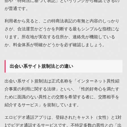
部や「特商法に基づく表記」というリンクから確認できるの
が普通です。
利用者から見ると、この特商法表記の有無と内容のしっかり
さが、合法運営かどうかを判断する最もシンプルな指標にな
ります。所在地が実在する住所か、連絡先が機能している
か、料金体系が明確かどうかを必ず確認しましょう。
出会い系サイト規制法との違い
出会い系サイト規制法は正式名称を「インターネット異性紹
介事業の利用に関する法律」といい、「性的好奇心を満たす
ために面識のない異性との交際を希望する者に、交際相手を
紹介するサービス」を規制しています。
エロビデオ通話アプリは、登録されたキャスト（女性）と1対
1でビデオ通話するサービスです。不特定多数の異性との「出