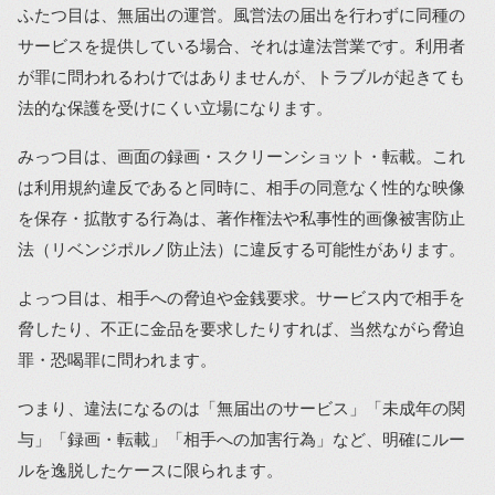
ふたつ目は、無届出の運営。風営法の届出を行わずに同種の
サービスを提供している場合、それは違法営業です。利用者
が罪に問われるわけではありませんが、トラブルが起きても
法的な保護を受けにくい立場になります。
みっつ目は、画面の録画・スクリーンショット・転載。これ
は利用規約違反であると同時に、相手の同意なく性的な映像
を保存・拡散する行為は、著作権法や私事性的画像被害防止
法（リベンジポルノ防止法）に違反する可能性があります。
よっつ目は、相手への脅迫や金銭要求。サービス内で相手を
脅したり、不正に金品を要求したりすれば、当然ながら脅迫
罪・恐喝罪に問われます。
つまり、違法になるのは「無届出のサービス」「未成年の関
与」「録画・転載」「相手への加害行為」など、明確にルー
ルを逸脱したケースに限られます。