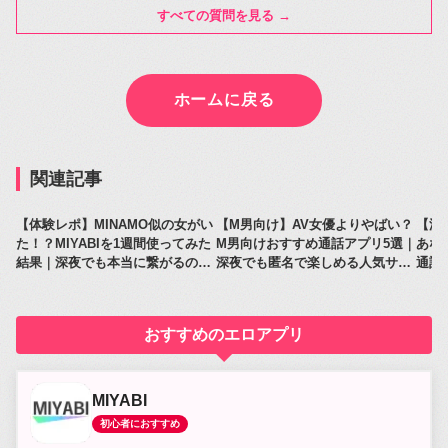
すべての質問を見る →
ホームに戻る
関連記事
【体験レポ】MINAMO似の女がい
【M男向け】AV女優よりやばい？
【深
た！？MIYABIを1週間使ってみた
M男向けおすすめ通話アプリ5選｜
あな
結果｜深夜でも本当に繋がるのか
深夜でも匿名で楽しめる人気サー
通話
レビュー
ビス比較
人気
おすすめのエロアプリ
MIYABI
初心者におすすめ