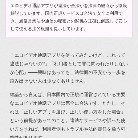
エロビデオ通話アプリが違法か合法かを法律の観点から徹底
解説しています。国内正規サービスは合法で安全に利用で
き、風俗営業法や通信の秘密との関係を正確に解説して安心
して使える法的根拠を提示しています。
「エロビデオ通話アプリを使ってみたいけど、これって
違法じゃないの?」「利用者として罪に問われたりしない
か心配」――興味はあっても、法律面の不安から一歩を
踏み出せない人は少なくありません。
結論から言えば、日本国内で正規に運営されている主要
なエロビデオ通話アプリは完全に合法です。ただし、そ
れは「正しいアプリを選び、正しい使い方をした場合」
という前提があってのこと。違法なサービスや誤った使
い方をすれば、利用者側もトラブルや法的責任を負う可
能性があります。