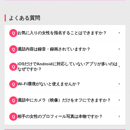
よくある質問
お気に入りの女性を指名することはできますか？
Q
▼
通話内容は録音・録画されていますか？
Q
▼
iOSだけでAndroidに対応していないアプリが多いのは
Q
▼
なぜですか？
Wi-Fi環境がないと使えませんか？
Q
▼
通話中にカメラ（映像）だけをオフにできますか？
Q
▼
相手の女性のプロフィール写真は本物ですか？
Q
▼