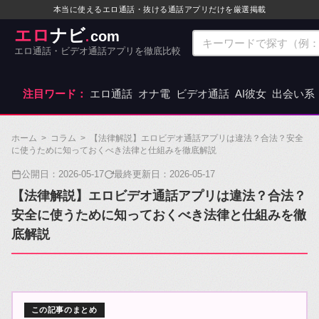
本当に使えるエロ通話・抜ける通話アプリだけを厳選掲載
エロ
ナビ
com
.
エロ通話・ビデオ通話アプリを徹底比較
注目ワード：
エロ通話
オナ電
ビデオ通話
AI彼女
出会い系
ホーム
>
コラム
>
【法律解説】エロビデオ通話アプリは違法？合法？安全
に使うために知っておくべき法律と仕組みを徹底解説
公開日：
2026-05-17
最終更新日：
2026-05-17
【法律解説】エロビデオ通話アプリは違法？合法？
安全に使うために知っておくべき法律と仕組みを徹
底解説
この記事のまとめ