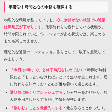
準備④｜時間と心の余裕を確保する
物理的な環境が整っていても、
心に余裕がない状態での通話
は満足度が下がります
。仕事終わりで疲弊している状態や、
時間が限られているプレッシャーがある状況では、楽しめる
ものも楽しめません。
理想的な通話のコンディション作りとして、以下を意識して
みましょう。
「今日は○時まで」と終了時刻を決めておく
：時間が無制
限だと「もっといなければ」という焦りが生まれます。逆
に終わりを決めておくと心が落ち着いて楽しめます。
通話前に軽くリフレッシュする
：シャワーを浴びたり、飲
み物を用意したりするだけで気分が整います。
「楽しむ」ことを最優先にする
：元を取ろうと焦ったり、