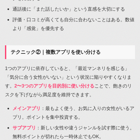
通話後に「また話したいか」という直感を大切にする
評価・口コミが高くても自分に合わないことはある。数値
より「感覚」を優先する
テクニック②｜複数アプリを使い分ける
1つのアプリに依存していると、「最近マンネリを感じる」
「気分に合う女性がいない」という状況に陥りやすくなりま
す。
2〜3つのアプリを目的別に使い分ける
ことで、飽きのリ
スクを下げながら満足度を維持できます。
メインアプリ
：最もよく使う、お気に入りの女性がいるア
プリ。ポイントを集中投資する。
サブアプリ
：新しい女性や違うジャンルを試す際に使う。
無料ポイントが切れたら一時休止でもOK。