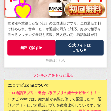
匿名性を重視した安心設計のエロ通話アプリ。エロ通話無料
で始められ、音声・ビデオ通話の両方に対応。好みで相手を
選べるマッチング機能も搭載。没入感の高い通話体験が評
判。
公式サイトは
無料で試す▶
こちら▶
詳細はこちら
ランキングをもっと見る →
エロナビ.comについて
エロ通話アプリ・出会い系アプリの総合ナビサイト！
エ
ロナビ.comでは、編集部が実際に使って厳選したエロ通
話アプリ・ビデオ通話アプリを徹底比較しています。安