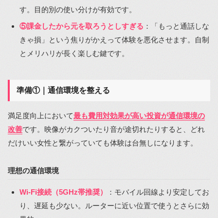
す。目的別の使い分けが有効です。
⑤課金したから元を取ろうとしすぎる
：「もっと通話しな
きゃ損」という焦りがかえって体験を悪化させます。自制
とメリハリが長く楽しむ鍵です。
準備①｜通信環境を整える
満足度向上において
最も費用対効果が高い投資が通信環境の
改善
です。映像がカクついたり音が途切れたりすると、どれ
だけいい女性と繋がっていても体験は台無しになります。
理想の通信環境
Wi-Fi接続（5GHz帯推奨）
：モバイル回線より安定してお
り、遅延も少ない。ルーターに近い位置で使うとさらに効