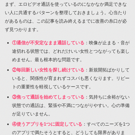
まず、エロビデオ通話を使っているのになかなか満足できな
い人に共通するパターンを整理しておきましょう。心当たり
があるものは、この記事を読み終えるまでに改善の糸口が必
ず見つかります。
①通信が不安定なまま通話している
：映像が止まる・音が
途切れる状態では、どれだけいい女性とつながっても楽し
めません。最も根本的な問題です。
②毎回新しい女性を探し続けている
：新規開拓ばかりして
いると、関係性が育まれずコスパも悪くなります。リピー
トの重要性を軽視しているケースです。
③焦って通話を始めてしまっている
：気持ちに余裕がない
状態での通話は、緊張や不満につながりやすい。心の準備
が足りていません。
④使うアプリを1つに固定している
：すべてのニーズを1つ
のアプリで満たそうとすると、どうしても限界がありま