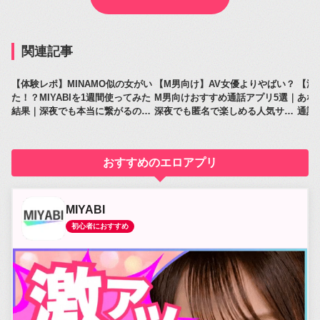
関連記事
【体験レポ】MINAMO似の女がい
【M男向け】AV女優よりやばい？
【深
た！？MIYABIを1週間使ってみた
M男向けおすすめ通話アプリ5選｜
あな
結果｜深夜でも本当に繋がるのか
深夜でも匿名で楽しめる人気サー
通話
レビュー
ビス比較
人気
おすすめのエロアプリ
MIYABI
初心者におすすめ