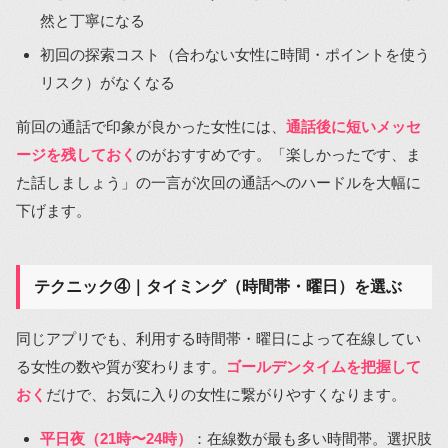
然と丁寧になる
初回の探索コスト（合わない女性に時間・ポイントを使う
リスク）がなくなる
前回の通話で印象が良かった女性には、
通話後に短いメッセ
ージを残しておく
のがおすすめです。「楽しかったです、ま
た話しましょう」の一言が次回の通話へのハードルを大幅に
下げます。
テクニック④｜タイミング（時間帯・曜日）を選ぶ
同じアプリでも、利用する時間帯・曜日によって在線してい
る女性の数や質が変わります。
ゴールデンタイムを把握して
おく
だけで、お気に入りの女性に繋がりやすくなります。
平日夜（21時〜24時）
：在線数が最も多い時間帯。選択肢