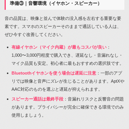
準備③｜音響環境（イヤホン・スピーカー）
音の品質は、映像と並んで体験の没入感を左右する重要な要
素です。スマホのスピーカーそのままで通話している人は、
ぜひ今すぐ改善してください。
有線イヤホン（マイク内蔵）が最もコスパが良い
：
1,000〜3,000円程度で購入でき、遅延なし・音漏れなし・
マイク品質も安定。初心者に最もおすすめの選択肢です。
Bluetoothイヤホンを使う場合は遅延に注意
：一部のアプ
リでは映像と音声にズレが生じることがあります。AptXや
AAC対応のものを選ぶと遅延が抑えられます。
スピーカー通話は最終手段
：音漏れリスクと反響音の問題
があります。プライバシーが完全に確保できる環境でのみ
使用しましょう。