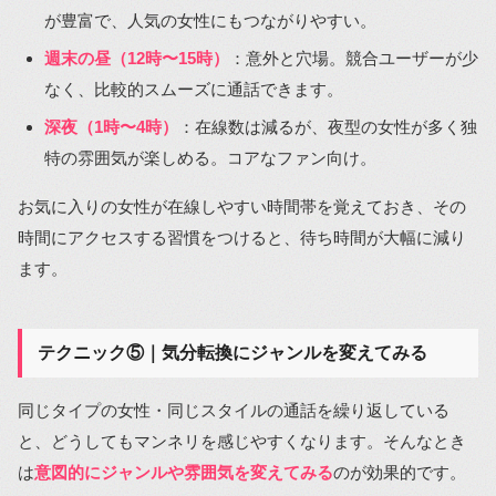
が豊富で、人気の女性にもつながりやすい。
週末の昼（12時〜15時）
：意外と穴場。競合ユーザーが少
なく、比較的スムーズに通話できます。
深夜（1時〜4時）
：在線数は減るが、夜型の女性が多く独
特の雰囲気が楽しめる。コアなファン向け。
お気に入りの女性が在線しやすい時間帯を覚えておき、その
時間にアクセスする習慣をつけると、待ち時間が大幅に減り
ます。
テクニック⑤｜気分転換にジャンルを変えてみる
同じタイプの女性・同じスタイルの通話を繰り返している
と、どうしてもマンネリを感じやすくなります。そんなとき
は
意図的にジャンルや雰囲気を変えてみる
のが効果的です。