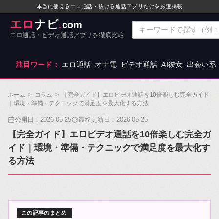
本当に使えるエロ通話・抜ける通話アプリだけを厳選掲載
エロ
ナビ
com
.
エロ通話・ビデオ通話アプリを徹底比較
注目ワード：
エロ通話
オナ電
ビデオ通話
AI彼女
出会い系
ホーム
>
コラム
>
【完全ガイド】エロビデオ通話を10倍楽しむ完全ガイド
｜環境・準備・テクニックで満足度を最大化する方法
公開日：
2026-05-25
最終更新日：
2026-05-25
【完全ガイド】エロビデオ通話を10倍楽しむ完全ガ
イド｜環境・準備・テクニックで満足度を最大化す
る方法
この記事のまとめ