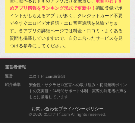
全に遊べるおすすめアプリだけを厳選し、
最新のおすす
めアプリ情報をランキング形式で更新中！
初回登録でポ
イントがもらえるアプリが多く、クレジットカード不要
で今すぐエロビデオ通話・エロ音声通話を体験できま
す。各アプリの詳細ページでは料金・口コミ・よくある
質問も掲載していますので、自分に合ったサービスを見
つける参考にしてください。
運営者情報
運営
エロナビ.com編集部
紹介基準
安全性・サクラゼロ宣言への取り組み・初回無料ポイン
トの充実度・24時間サポート体制・実際の利用者の声を
もとに厳選しています
お問い合わせ
プライバシーポリシー
© 2026 エロナビ.com All rights reserved.