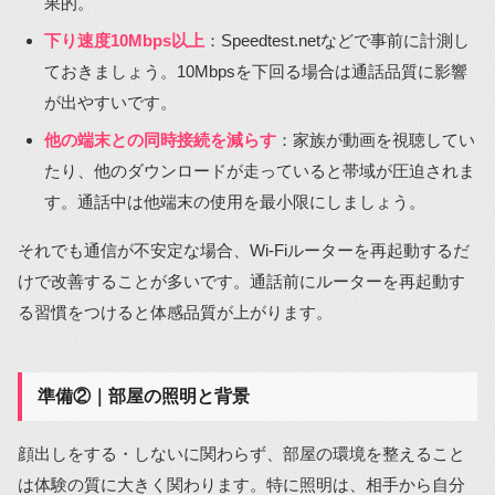
果的。
下り速度10Mbps以上
：Speedtest.netなどで事前に計測し
ておきましょう。10Mbpsを下回る場合は通話品質に影響
が出やすいです。
他の端末との同時接続を減らす
：家族が動画を視聴してい
たり、他のダウンロードが走っていると帯域が圧迫されま
す。通話中は他端末の使用を最小限にしましょう。
それでも通信が不安定な場合、Wi-Fiルーターを再起動するだ
けで改善することが多いです。通話前にルーターを再起動す
る習慣をつけると体感品質が上がります。
準備②｜部屋の照明と背景
顔出しをする・しないに関わらず、部屋の環境を整えること
は体験の質に大きく関わります。特に照明は、相手から自分