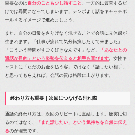
重要なのは
自分のことも少し話すこと
。一方的に質問するだ
けでは尋問になってしまいます。テンポよく話をキャッチボ
ールするイメージで進めましょう。
また、自分の日常をさりげなく混ぜることで会話に立体感が
生まれます。「仕事が疲れて気分転換したくて来ました」
「こういう時間がすごく好きなんです」など、
「あなたとの
通話が目的」という姿勢を伝えると相手も喜びます
。女性キ
ャストに「ただのお金を払う客」ではなく「話したい相手」
と思ってもらえれば、会話の質は格段に上がります。
終わり方も重要｜次回につなげる別れ際
通話の終わり方は、次回のリピートに直結します。唐突に切
るのではなく、
「また話したい」という気持ちを自然に伝え
る
のが理想です。