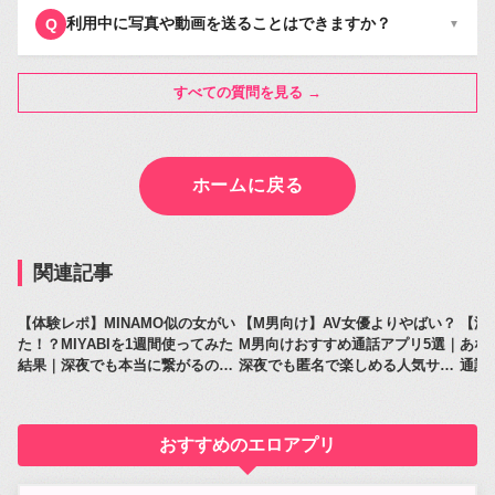
利用中に写真や動画を送ることはできますか？
Q
▼
すべての質問を見る →
ホームに戻る
関連記事
【体験レポ】MINAMO似の女がい
【M男向け】AV女優よりやばい？
【深
た！？MIYABIを1週間使ってみた
M男向けおすすめ通話アプリ5選｜
あな
結果｜深夜でも本当に繋がるのか
深夜でも匿名で楽しめる人気サー
通話
レビュー
ビス比較
人気
おすすめのエロアプリ