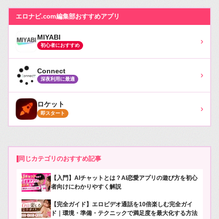
エロナビ.com編集部おすすめアプリ
MIYABI
›
初心者におすすめ
Connect
›
深夜利用に最適
ロケット
›
即スタート
同じカテゴリのおすすめ記事
【入門】AIチャットとは？AI恋愛アプリの遊び方を初心
者向けにわかりやすく解説
【完全ガイド】エロビデオ通話を10倍楽しむ完全ガイ
ド｜環境・準備・テクニックで満足度を最大化する方法