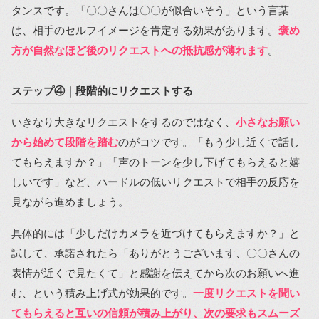
タンスです。「〇〇さんは〇〇が似合いそう」という言葉
は、相手のセルフイメージを肯定する効果があります。
褒め
方が自然なほど後のリクエストへの抵抗感が薄れます
。
ステップ④｜段階的にリクエストする
いきなり大きなリクエストをするのではなく、
小さなお願い
から始めて段階を踏む
のがコツです。「もう少し近くで話し
てもらえますか？」「声のトーンを少し下げてもらえると嬉
しいです」など、ハードルの低いリクエストで相手の反応を
見ながら進めましょう。
具体的には「少しだけカメラを近づけてもらえますか？」と
試して、承諾されたら「ありがとうございます、〇〇さんの
表情が近くで見たくて」と感謝を伝えてから次のお願いへ進
む、という積み上げ式が効果的です。
一度リクエストを聞い
てもらえると互いの信頼が積み上がり、次の要求もスムーズ