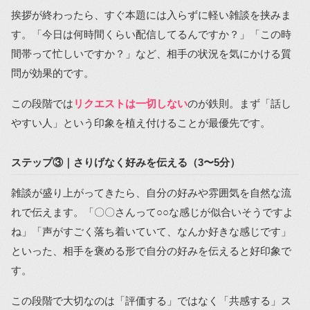
挨拶が終わったら、すぐ本題には入らずに軽い雑談を挟みま
す。「今日は何時間くらい配信してるんですか？」「この時
間帯って忙しいですか？」など、相手の状況を気にかける質
問が効果的です。
この段階では
リクエストは一切しない
のが鉄則。まず「話し
やすい人」という印象を植え付けることが最優先です。
ステップ③｜さりげなく好みを伝える（3〜5分）
雑談が盛り上がってきたら、自分の好みや雰囲気を自然な流
れで伝えます。「〇〇さんって○○な感じが似合いそうですよ
ね」「声がすごく落ち着いていて、なんか好きな感じです」
といった、相手を褒める形で自分の好みを伝えると好印象で
す。
この段階で大切なのは「評価する」ではなく「共感する」ス