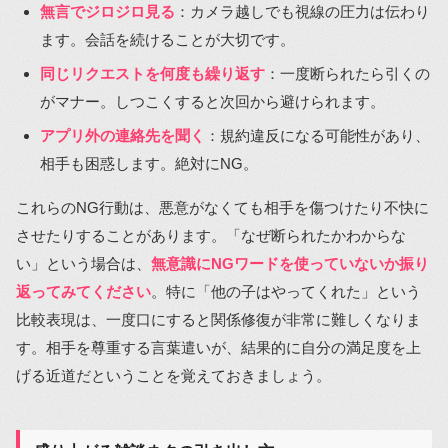
無言でジロジロ見る
：カメラ越しでも視線の圧力は伝わり
ます。会話を続けることが大切です。
同じリクエストを何度も繰り返す
：一度断られたら引くの
がマナー。しつこくすると次回から避けられます。
アプリ外の連絡先を聞く
：規約違反になる可能性があり、
相手も困惑します。絶対にNG。
これらのNG行動は、悪意がなくても相手を傷つけたり不快に
させたりすることがあります。「なぜ断られたかわからな
い」という場合は、
無意識にNGワードを使っていないか振り
返ってみてください
。特に「他の子はやってくれた」という
比較表現は、一度口にすると関係修復が非常に難しくなりま
す。相手を尊重する言葉遣いが、結果的に自分の満足度を上
げる近道だということを覚えておきましょう。