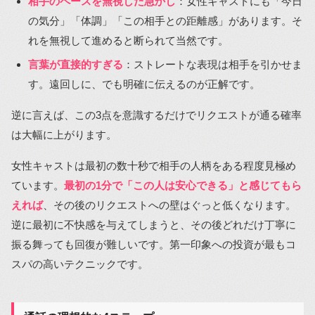
相手のペースを無視した急かし
：女性キャストにも「今日
の気分」「体調」「この相手との距離感」があります。そ
れを無視して進めると断られて当然です。
言葉が直接的すぎる
：ストレートな表現は相手を引かせま
す。遠回しに、でも明確に伝えるのが正解です。
逆に言えば、この3点を意識するだけでリクエストが通る確率
は大幅に上がります。
女性キャストは最初の数十秒で相手の人柄をある程度見極め
ています。
最初の1分で「この人は安心できる」と感じてもら
えれば
、その後のリクエストへの壁はぐっと低くなります。
逆に最初に不快感を与えてしまうと、その後どれだけ丁寧に
振る舞っても回復が難しいです。第一印象への投資が最もコ
スパの高いテクニックです。