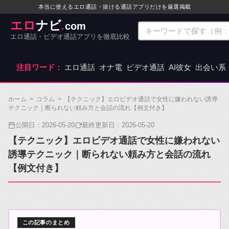
本当に使えるエロ通話・抜ける通話アプリだけを厳選掲載
エロ
ナビ
com
.
エロ通話・ビデオ通話アプリを徹底比較
注目ワード：
エロ通話
オナ電
ビデオ通話
AI彼女
出会い系
ホーム
>
コラム
>
【テクニック】エロビデオ通話で女性に嫌われない誘導
テクニック｜断られない頼み方と会話の流れ【例文付き】
公開日：
2026-05-20
最終更新日：
2026-05-20
【テクニック】エロビデオ通話で女性に嫌われない
誘導テクニック｜断られない頼み方と会話の流れ
【例文付き】
この記事のまとめ